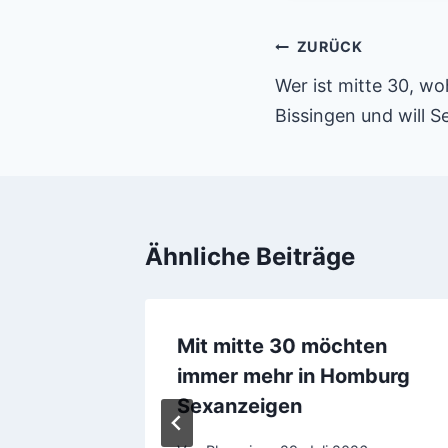
Beitragsnaviga
ZURÜCK
Wer ist mitte 30, wo
Bissingen und will S
Ähnliche Beiträge
 am
Mit mitte 30 möchten
wirklich
immer mehr in Homburg
Sexanzeigen