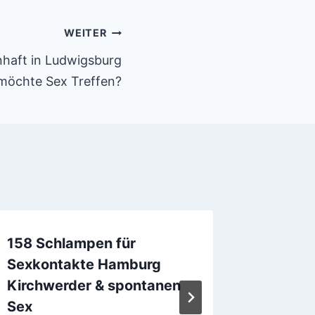
WEITER
nhaft in Ludwigsburg
möchte Sex Treffen?
158 Schlampen für
Mit 40
Sexkontakte Hamburg
mehr i
Kirchwerder & spontanen
Sexkon
Sex