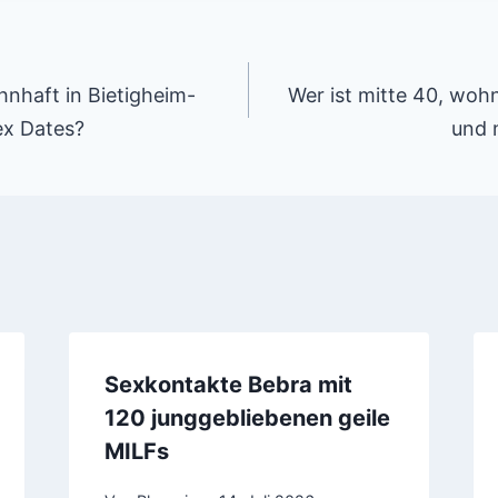
tion
hnhaft in Bietigheim-
Wer ist mitte 40, woh
ex Dates?
und 
Sexkontakte Bebra mit
120 junggebliebenen geile
MILFs