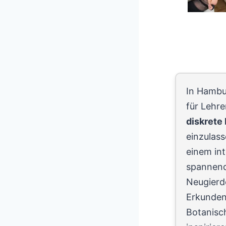
In Hambu
für Lehre
diskrete
einzulas
einem in
spannend
Neugierde
Erkunden
Botanisc