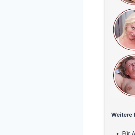
Weitere 
Für A