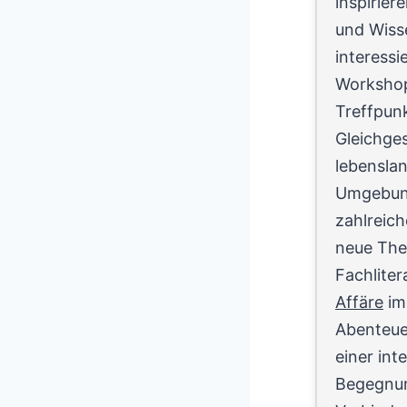
inspirie
und Wisse
interessi
Workshop
Treffpun
Gleichges
lebenslan
Umgebung
zahlreich
neue The
Fachliter
Affäre
im 
Abenteuer
einer int
Begegnung