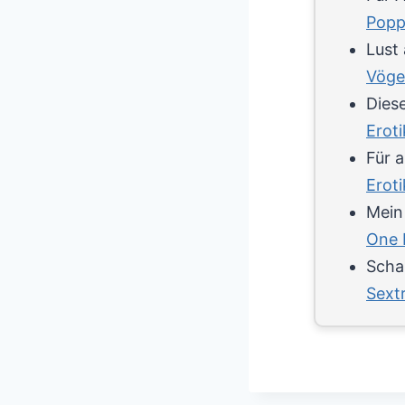
Popp
Lust 
Vöge
Diese
Erot
Für 
Erot
Mein
One 
Schau
Sext