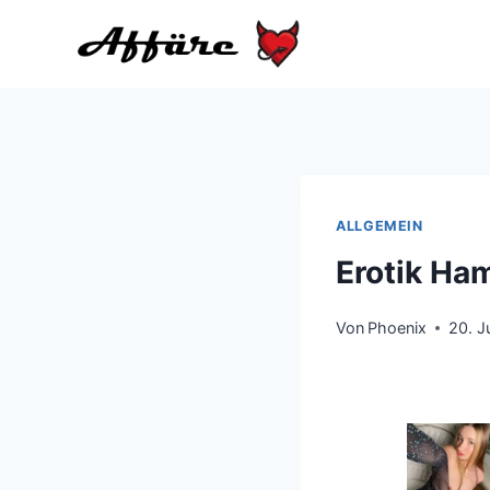
Zum
Inhalt
springen
ALLGEMEIN
Erotik Ha
Von
Phoenix
20. J