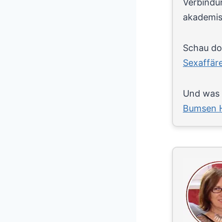
Verbindun
akademis
Schau doc
Sexaffär
Und was h
Bumsen H