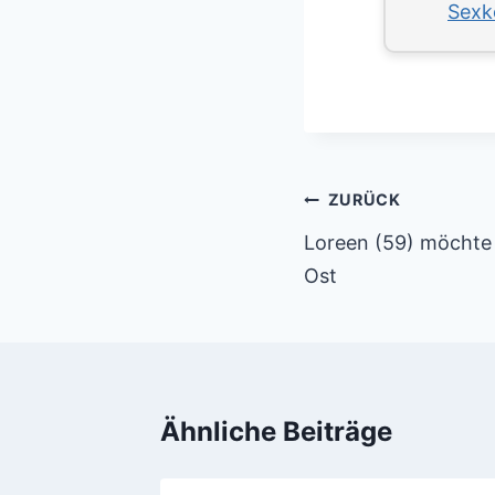
Sexk
Beitragsnaviga
ZURÜCK
Loreen (59) möchte 
Ost
Ähnliche Beiträge