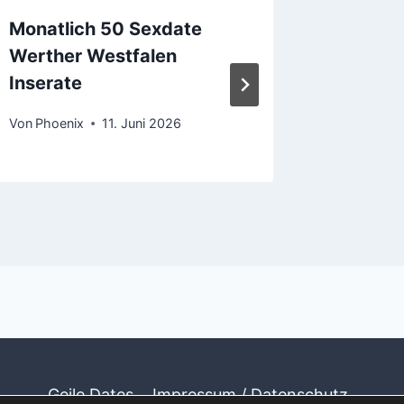
Monatlich 50 Sexdate
Heute 2
Werther Westfalen
Sextre
Inserate
Von
Phoen
Von
Phoenix
11. Juni 2026
Geile Dates
Impressum / Datenschutz