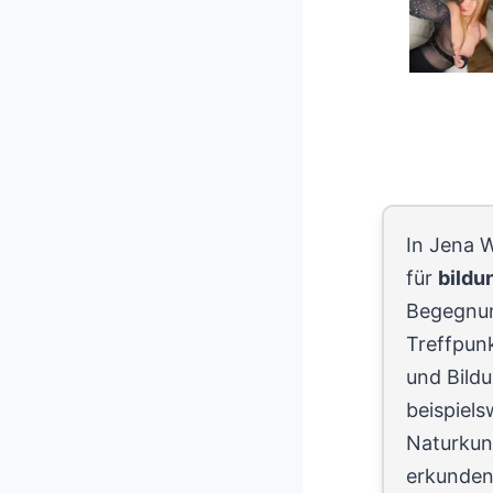
In Jena W
für
bildu
Begegnung
Treffpunk
und Bild
beispiels
Naturku
erkunden 