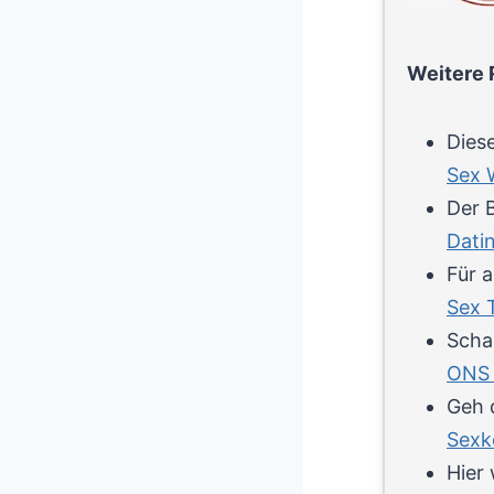
Weitere 
Diese
Sex 
Der B
Dati
Für a
Sex 
Schau
ONS 
Geh 
Sexk
Hier 