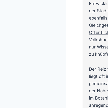
Entwickl
der Stad
ebenfalls
Gleichges
Öffentli
Volkshoc
nur Wiss
zu knüpf
Der Reiz 
liegt oft
gemeinsa
der Nähe
im Botani
anregend