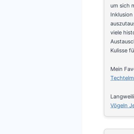
um sich 
Inklusio
auszutau
viele hist
Austausc
Kulisse f
Mein Favo
Techtelme
Langweili
Vögeln J