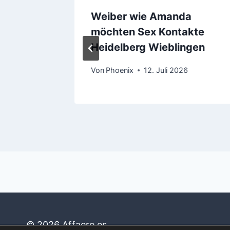
roß-
Weiber wie Amanda
 aktuell
möchten Sex Kontakte
r
Heidelberg Wieblingen
26
Von
Phoenix
12. Juli 2026
© 2026 Affaere.es