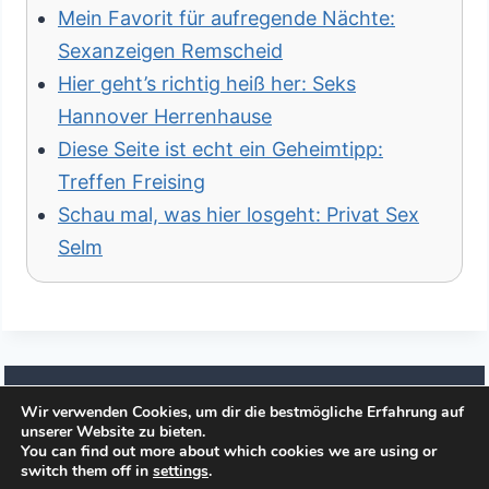
Mein Favorit für aufregende Nächte:
Sexanzeigen Remscheid
Hier geht’s richtig heiß her: Seks
Hannover Herrenhause
Diese Seite ist echt ein Geheimtipp:
Treffen Freising
Schau mal, was hier losgeht: Privat Sex
Selm
Wir verwenden Cookies, um dir die bestmögliche Erfahrung auf
unserer Website zu bieten.
© 2026 Affaere.es
You can find out more about which cookies we are using or
switch them off in
settings
.