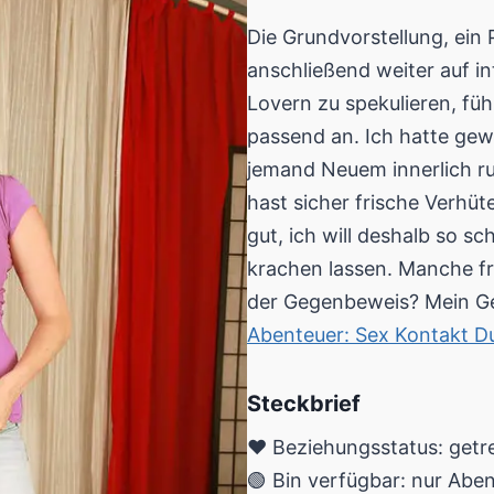
Die Grundvorstellung, ein P
anschließend weiter auf i
Lovern zu spekulieren, füh
passend an. Ich hatte gewi
jemand Neuem innerlich ru
hast sicher frische Verhüt
gut, ich will deshalb so s
krachen lassen. Manche fre
der Gegenbeweis? Mein G
Abenteuer: Sex Kontakt D
Steckbrief
❤️ Beziehungsstatus: getr
🟢 Bin verfügbar: nur Abe